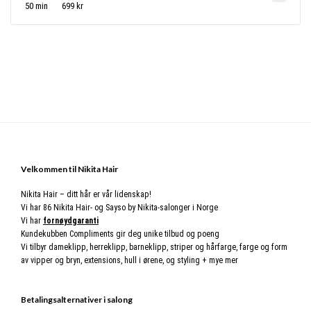
50 min
699 kr
Footer
Velkommen til Nikita Hair
Nikita Hair – ditt hår er vår lidenskap!
Vi har 86 Nikita Hair- og Sayso by Nikita-salonger i Norge
Vi har
fornøydgaranti
Kundekubben Compliments gir deg unike tilbud og poeng
Vi tilbyr dameklipp, herreklipp, barneklipp, striper og hårfarge, farge og form
av vipper og bryn, extensions, hull i ørene, og styling + mye mer
Betalingsalternativer i salong