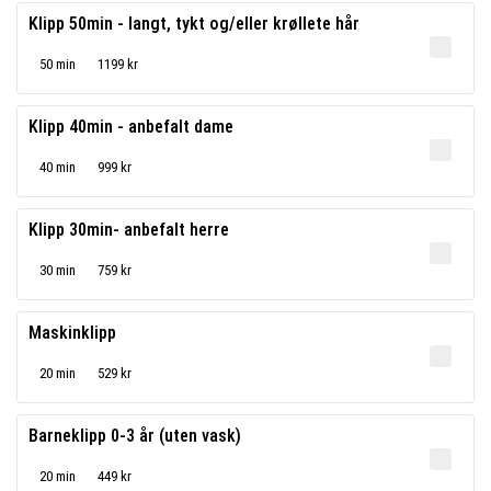
Klipp 50min - langt, tykt og/eller krøllete hår
50 min
1199 kr
Klipp 40min - anbefalt dame
40 min
999 kr
Klipp 30min- anbefalt herre
30 min
759 kr
Maskinklipp
20 min
529 kr
Barneklipp 0-3 år (uten vask)
20 min
449 kr