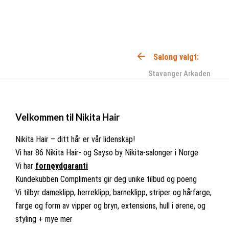
Salong valgt:
Stavanger Arkaden
Footer
Velkommen til Nikita Hair
Nikita Hair – ditt hår er vår lidenskap!
Vi har 86 Nikita Hair- og Sayso by Nikita-salonger i Norge
Vi har
fornøydgaranti
Kundekubben Compliments gir deg unike tilbud og poeng
Vi tilbyr dameklipp, herreklipp, barneklipp, striper og hårfarge,
farge og form av vipper og bryn, extensions, hull i ørene, og
styling + mye mer