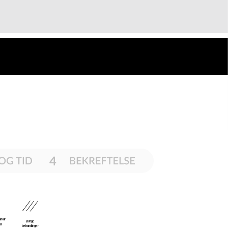
årkur
Øvrige
ng
behandlinger