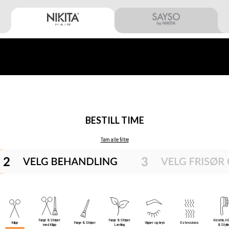
BESTILL TIME
Tøm alle filtre
Farge & Striper
Farge & Striper
Keratin, H
Klipp
Farge & Striper
Vipper og bryn
Extensions
med Klipp
Lærling
& Styli