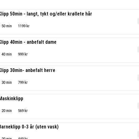
Klipp 50min - langt, tykt og/eller krøllete hår
50 min
1199 kr
Klipp 40min - anbefalt dame
40 min
999 kr
Klipp 30min- anbefalt herre
30 min
799 kr
Maskinklipp
20 min
569 kr
Barneklipp 0-3 år (uten vask)
20 min
449 kr