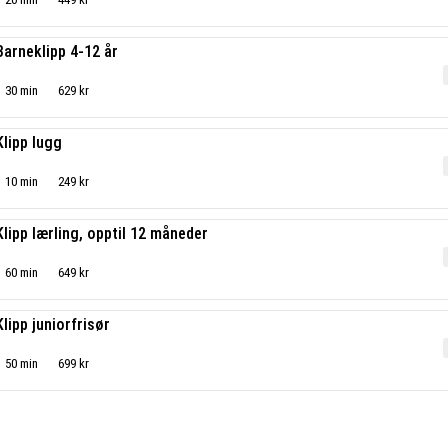
Barneklipp 4-12 år
30 min
629 kr
Klipp lugg
10 min
249 kr
Klipp lærling, opptil 12 måneder
60 min
649 kr
Klipp juniorfrisør
50 min
699 kr