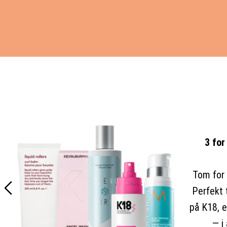
3 for
Tom for 
<
Perfekt 
på K18, e
— i 