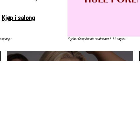
Kjøp i salong
 kampanjer.
*Gjelder Compliments-medlemmer 6.-31.august.
FARGE & STRIPER