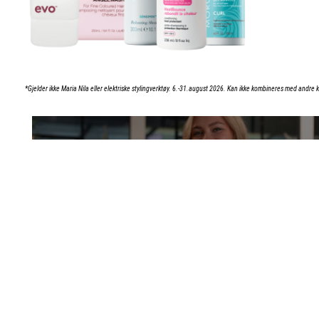
*Gjelder ikke Maria Nila eller elektriske stylingverktøy. 6.-31.august 2026. Kan ikke kombineres med andre
BEHANDLINGER