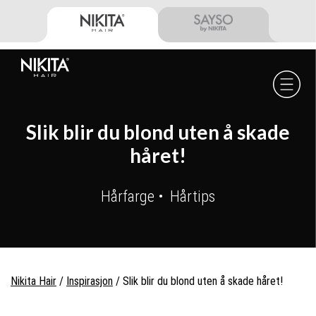
Skip
Skip
Skip
to
to
to
primary
main
footer
navigation
content
Nikita
Hair
-
Slik blir du blond uten å skade
håret!
Hårfarge
Hårtips
Nikita Hair
/
Inspirasjon
/
Slik blir du blond uten å skade håret!