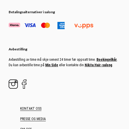
Betalingsalternativer i salong
Avbestilling
Avbestilling av time må skje senest 24 timer før oppsatt time.
Bookingvilkår
.
Du kan avbestille time på
Min Side
eller kontakte din
Nikita Hair-salong
.
KONTAKT OSS
PRESSE OG MEDIA