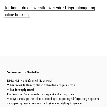
Her finner du en oversikt over våre frisørsalonger og
online booking.
Footer
Velkommen til Nikita Hair
Nikita Hair – ditt hår er vår lidenskap!
Vi har 86 Nikita Hair- og Sayso by Nikita-salonger i Norge
Vi har
fornøydgaranti
Kundekubben Compliments gir deg unike tilbud og poeng
Vi tilbyr dameklipp, herreklipp, barneklipp, striper og hårfarge, farge og form
av vipper og bryn, extensions, hull i ørene, og styling + mye mer