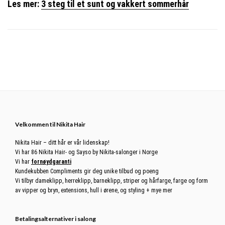
Les mer:
3 steg til et sunt og vakkert sommerhår
Footer
Velkommen til Nikita Hair
Nikita Hair – ditt hår er vår lidenskap!
Vi har 86 Nikita Hair- og Sayso by Nikita-salonger i Norge
Vi har
fornøydgaranti
Kundekubben Compliments gir deg unike tilbud og poeng
Vi tilbyr dameklipp, herreklipp, barneklipp, striper og hårfarge, farge og form
av vipper og bryn, extensions, hull i ørene, og styling + mye mer
Betalingsalternativer i salong