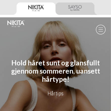
Skip
Skip
Skip
to
to
to
primary
main
footer
navigation
content
Nikita
Hair
-
Hold håret sunt og glansfullt
gjennom sommeren, uansett
hårtype!
Hårtips