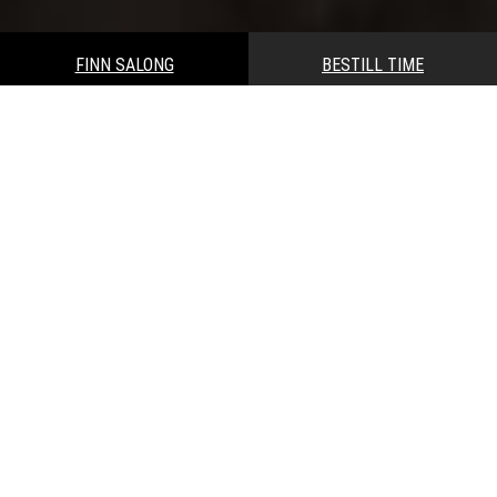
FINN SALONG
BESTILL TIME
Nikita Hair
/
Inspirasjon
/
Mellombehandlinger – vedlikehold fargen
& redusere ettervekstens synlighet
Mellombehandlinger er perfekte for å vedlikeholde
fargen eller redusere ettervekstens synlighet. Du
kan dempe etterveksten og forlenge tiden mellom
store behandlinger, eller friske opp den naturlige
fargen på håret. Mulighetene er mange!