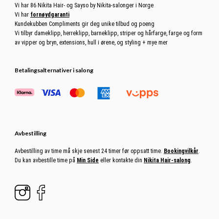
Vi har 86 Nikita Hair- og Sayso by Nikita-salonger i Norge
Vi har
fornøydgaranti
Kundekubben Compliments gir deg unike tilbud og poeng
Vi tilbyr dameklipp, herreklipp, barneklipp, striper og hårfarge, farge og form
av vipper og bryn, extensions, hull i ørene, og styling + mye mer
Betalingsalternativer i salong
Avbestilling
Avbestilling av time må skje senest 24 timer før oppsatt time.
Bookingvilkår
.
Du kan avbestille time på
Min Side
eller kontakte din
Nikita Hair-salong
.