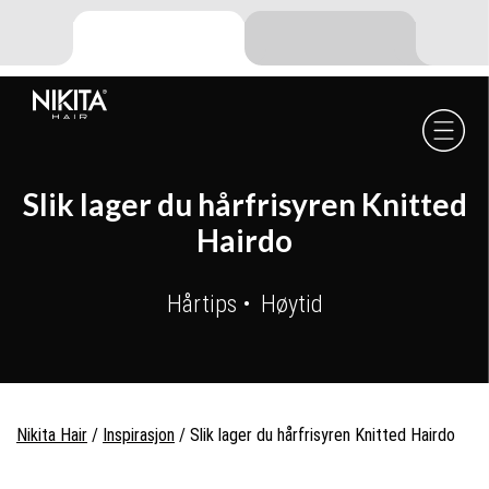
Skip
Skip
Skip
to
to
to
primary
main
footer
navigation
content
Nikita
Hair
-
Slik lager du hårfrisyren Knitted
Hairdo
Hårtips
Høytid
Nikita Hair
/
Inspirasjon
/
Slik lager du hårfrisyren Knitted Hairdo