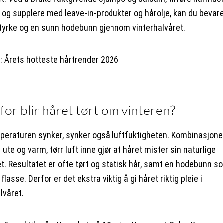
g og supplere med leave-in-produkter og hårolje, kan du bevar
styrke og en sunn hodebunn gjennom vinterhalvåret.
r:
Årets hotteste hårtrender 2026
or blir håret tørt om vinteren?
peraturen synker, synker også luftfuktigheten. Kombinasjone
t ute og varm, tørr luft inne gjør at håret mister sin naturlige
et. Resultatet er ofte tørt og statisk hår, samt en hodebunn s
r flasse. Derfor er det ekstra viktig å gi håret riktig pleie i
lvåret.