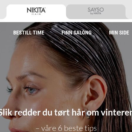
BESTILL TIME
FINN SALONG
MIN SIDE
Slik redder du tørt hår om vintere
– våre 6 beste tips