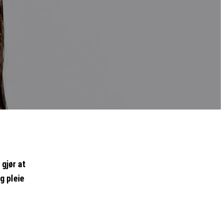
 gjør at
g pleie