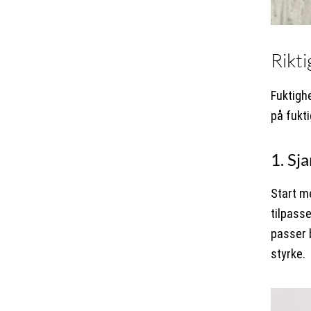
Rikti
Fuktighe
på fukt
1. Sj
Start m
tilpasse
passer b
styrke.