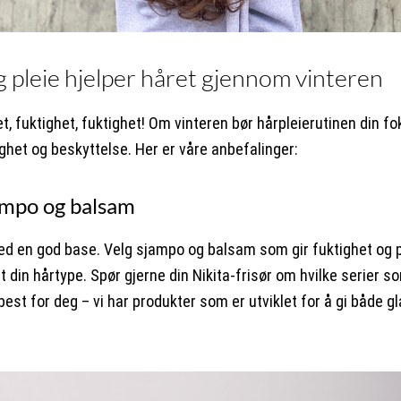
g pleie hjelper håret gjennom vinteren
t, fuktighet, fuktighet! Om vinteren bør hårpleierutinen din f
ighet og beskyttelse. Her er våre anbefalinger:
ampo og balsam
ed en god base. Velg sjampo og balsam som gir fuktighet og p
t din hårtype. Spør gjerne din Nikita-frisør om hvilke serier s
est for deg – vi har produkter som er utviklet for å gi både g