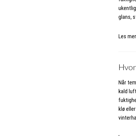
ukentli
glans, 
Les me
Hvorf
Når tem
kald luf
fuktigh
klø elle
vinterha