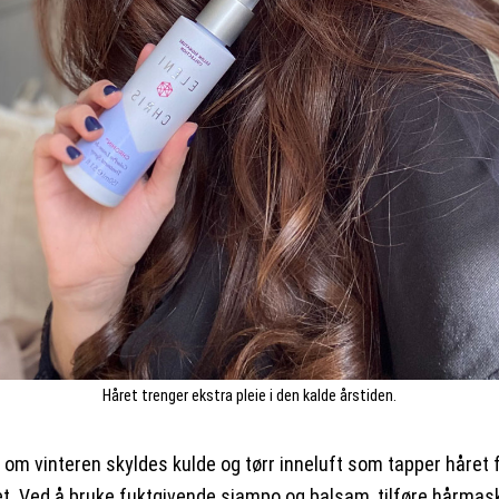
Håret trenger ekstra pleie i den kalde årstiden.
r om vinteren skyldes kulde og tørr inneluft som tapper håret 
et. Ved å bruke fuktgivende sjampo og balsam, tilføre hårmas