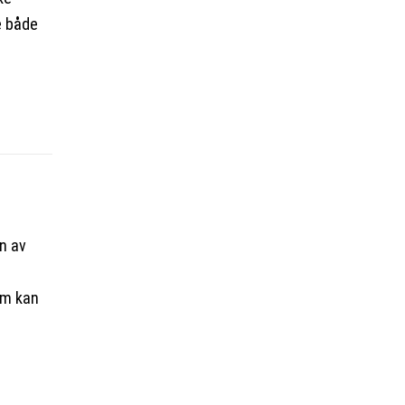
e både
n av
om kan