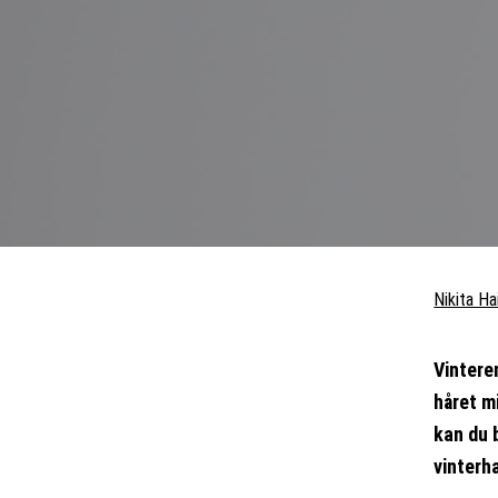
Nikita Ha
Vintere
håret mi
kan du 
vinterh