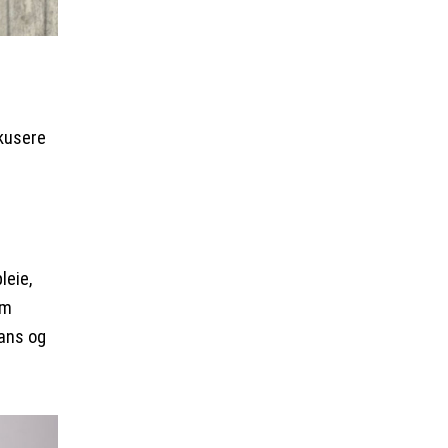
okusere
leie,
om
lans og