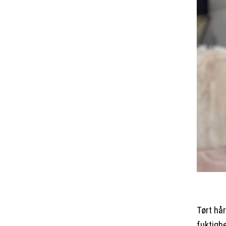
Tørt hå
fuktigh