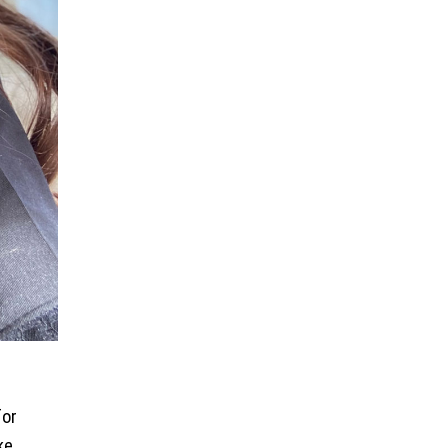
for
ke