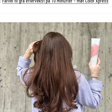
r:
Farvel til grå ettervekst på 10 minutter – møt Color Xpress