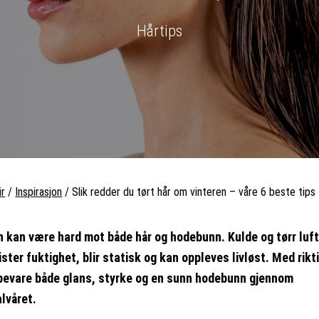
Hårtips
ir
/
Inspirasjon
/
Slik redder du tørt hår om vinteren – våre 6 beste tips
n kan være hard mot både hår og hodebunn. Kulde og tørr luft
ster fuktighet, blir statisk og kan oppleves livløst. Med rikti
bevare både glans, styrke og en sunn hodebunn gjennom
alvåret.