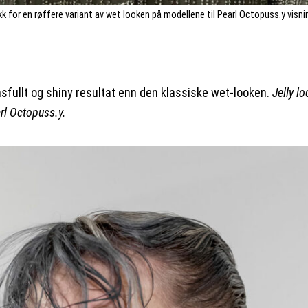
ikk for en røffere variant av wet looken på modellene til Pearl Octopuss.y visni
sfullt og shiny resultat enn den klassiske wet-looken.
Jelly lo
rl Octopuss.y.