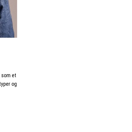
e som et
rtyper og