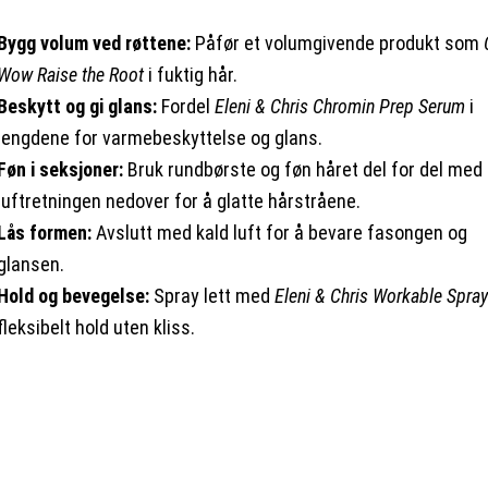
Bygg volum ved røttene:
Påfør et volumgivende produkt som
Wow Raise the Root
i fuktig hår.
Beskytt og gi glans:
Fordel
Eleni & Chris Chromin Prep Serum
i
lengdene for varmebeskyttelse og glans.
Føn i seksjoner:
Bruk rundbørste og føn håret del for del med
luftretningen nedover for å glatte hårstråene.
Lås formen:
Avslutt med kald luft for å bevare fasongen og
glansen.
Hold og bevegelse:
Spray lett med
Eleni & Chris Workable Spra
fleksibelt hold uten kliss.