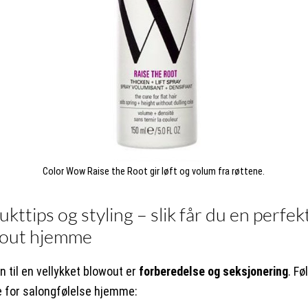
Color Wow Raise the Root gir løft og volum fra røttene.
kttips og styling – slik får du en perfek
out hjemme
n til en vellykket blowout er
forberedelse og seksjonering
. Fø
e for salongfølelse hjemme: