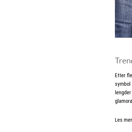
Trend
Etter fl
symbol p
lengder 
glamorøs
Les me