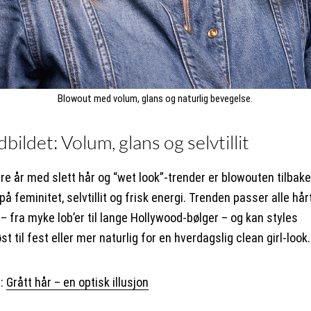
Blowout med volum, glans og naturlig bevegelse.
bildet: Volum, glans og selvtillit
ere år med slett hår og “wet look”-trender er blowouten tilbak
å feminitet, selvtillit og frisk energi. Trenden passer alle hå
– fra myke lob’er til lange Hollywood-bølger – og kan styles
t til fest eller mer naturlig for en hverdagslig clean girl-look.
r:
Grått hår – en optisk illusjon