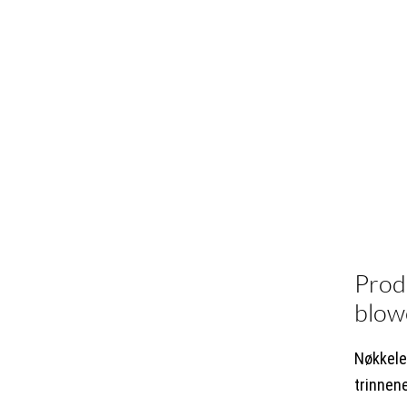
Produ
blow
Nøkkele
trinnen