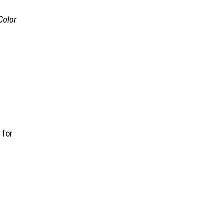
Color
y
for