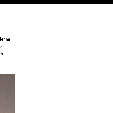
 denne
e
ss