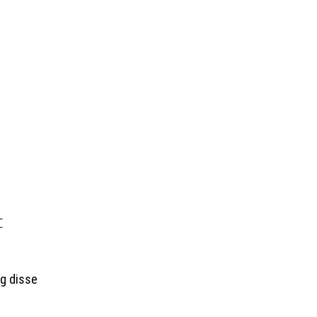
t
lg disse