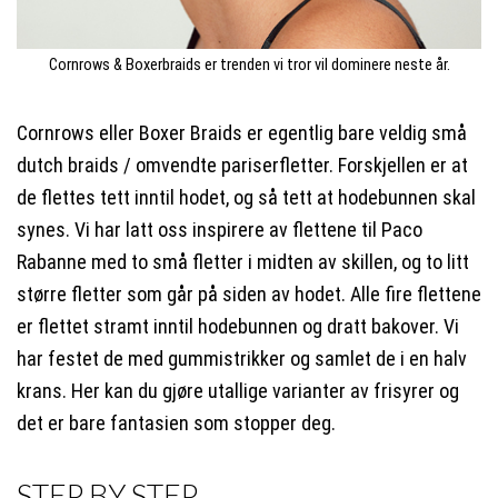
Cornrows & Boxerbraids er trenden vi tror vil dominere neste år.
Cornrows eller Boxer Braids er egentlig bare veldig små
dutch braids / omvendte pariserfletter. Forskjellen er at
de flettes tett inntil hodet, og så tett at hodebunnen skal
synes. Vi har latt oss inspirere av flettene til Paco
Rabanne med to små fletter i midten av skillen, og to litt
større fletter som går på siden av hodet. Alle fire flettene
er flettet stramt inntil hodebunnen og dratt bakover. Vi
har festet de med gummistrikker og samlet de i en halv
krans. Her kan du gjøre utallige varianter av frisyrer og
det er bare fantasien som stopper deg.
STEP BY STEP