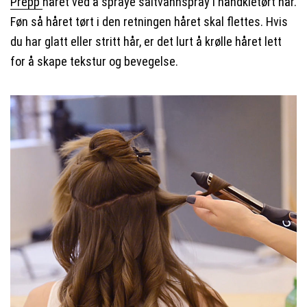
Prepp
håret ved å spraye saltvannspray i håndkletørt hår.
Føn så håret tørt i den retningen håret skal flettes. Hvis
du har glatt eller stritt hår, er det lurt å krølle håret lett
for å skape tekstur og bevegelse.