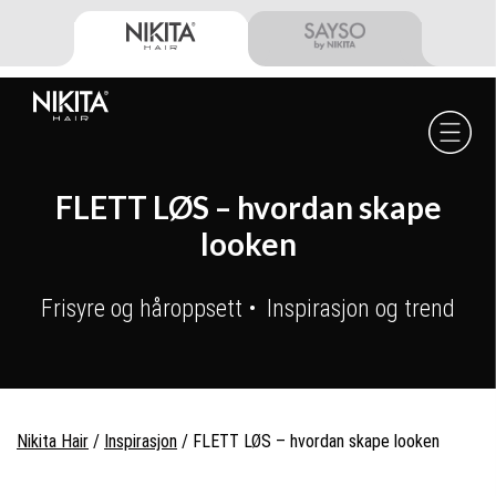
Skip
Skip
Skip
to
to
to
primary
main
footer
navigation
content
Nikita
Hair
-
FLETT LØS – hvordan skape
looken
Frisyre og håroppsett
Inspirasjon og trend
Nikita Hair
/
Inspirasjon
/
FLETT LØS – hvordan skape looken