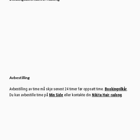
Avbestilling
Avbestilling av time må skje senest 24 timer før oppsatt time.
Bookingvilkår
.
Du kan avbestille time på
Min Side
eller kontakte din
Nikita Hair-salong
.
KONTAKT OSS
PRESSE OG MEDIA
OM OSS
KLIPPEKORT