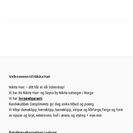
Footer
Velkommen til Nikita Hair
Nikita Hair – ditt hår er vår lidenskap!
Vi har 86 Nikita Hair- og Sayso by Nikita-salonger i Norge
Vi har
fornøydgaranti
Kundekubben Compliments gir deg unike tilbud og poeng
Vi tilbyr dameklipp, herreklipp, barneklipp, striper og hårfarge, farge og form
av vipper og bryn, extensions, hull i ørene, og styling + mye mer
Betalingsalternativer i salong