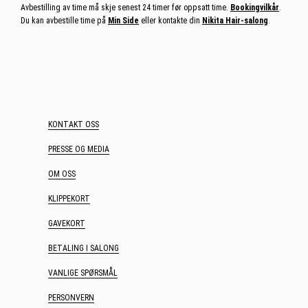
Avbestilling av time må skje senest 24 timer før oppsatt time.
Bookingvilkår
.
Du kan avbestille time på
Min Side
eller kontakte din
Nikita Hair-salong
.
KONTAKT OSS
PRESSE OG MEDIA
OM OSS
KLIPPEKORT
GAVEKORT
BETALING I SALONG
VANLIGE SPØRSMÅL
PERSONVERN