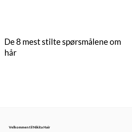
De 8 mest stilte spørsmålene om
hår
Footer
Velkommen til Nikita Hair