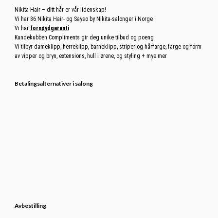
Nikita Hair – ditt hår er vår lidenskap!
Vi har 86 Nikita Hair- og Sayso by Nikita-salonger i Norge
Vi har
fornøydgaranti
Kundekubben Compliments gir deg unike tilbud og poeng
Vi tilbyr dameklipp, herreklipp, barneklipp, striper og hårfarge, farge og form
av vipper og bryn, extensions, hull i ørene, og styling + mye mer
Betalingsalternativer i salong
Avbestilling