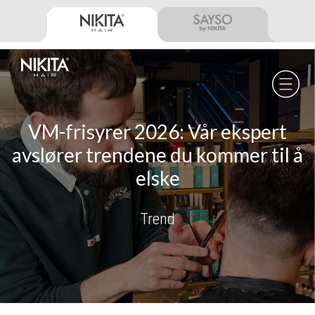
Skip
Skip
Skip
to
to
to
primary
main
footer
navigation
content
Nikita
Hair
-
VM-frisyrer 2026: Vår ekspert
avslører trendene du kommer til å
elske
Trend