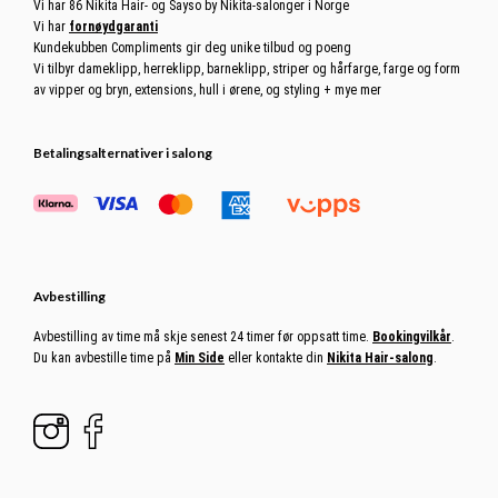
Vi har 86 Nikita Hair- og Sayso by Nikita-salonger i Norge
Vi har
fornøydgaranti
Kundekubben Compliments gir deg unike tilbud og poeng
Vi tilbyr dameklipp, herreklipp, barneklipp, striper og hårfarge, farge og form
av vipper og bryn, extensions, hull i ørene, og styling + mye mer
Betalingsalternativer i salong
Avbestilling
Avbestilling av time må skje senest 24 timer før oppsatt time.
Bookingvilkår
.
Du kan avbestille time på
Min Side
eller kontakte din
Nikita Hair-salong
.