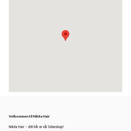
Footer
Velkommen til Nikita Hair
Nikita Hair – ditt hår er vår lidenskap!