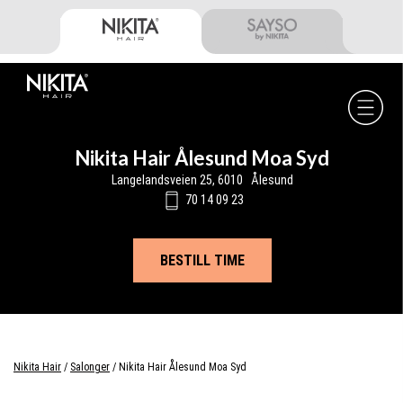
Skip
Skip
Skip
to
to
to
primary
main
footer
navigation
content
Nikita
Hair
-
Nikita Hair Ålesund Moa Syd
Langelandsveien 25, 6010 Ålesund
70 14 09 23
BESTILL TIME
Nikita Hair
/
Salonger
/
Nikita Hair Ålesund Moa Syd