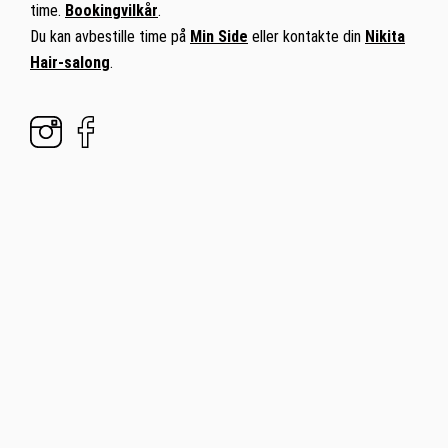
time.
Bookingvilkår
.
Du kan avbestille time på
Min Side
eller kontakte din
Nikita
Hair-salong
.