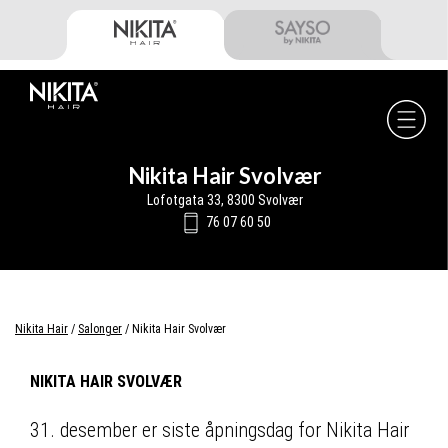
Skip
Skip
Skip
to
to
to
primary
main
footer
navigation
content
Nikita
Hair
-
Nikita Hair Svolvær
Lofotgata 33, 8300 Svolvær
76 07 60 50
Nikita Hair
/
Salonger
/
Nikita Hair Svolvær
NIKITA HAIR SVOLVÆR
31. desember er siste åpningsdag for Nikita Hair