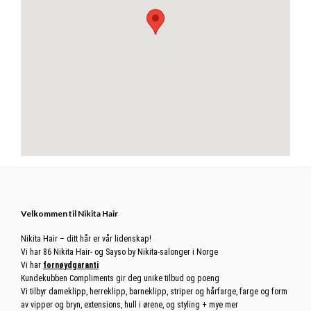
Footer
Velkommen til Nikita Hair
Nikita Hair – ditt hår er vår lidenskap!
Vi har 86 Nikita Hair- og Sayso by Nikita-salonger i Norge
Vi har
fornøydgaranti
Kundekubben Compliments gir deg unike tilbud og poeng
Vi tilbyr dameklipp, herreklipp, barneklipp, striper og hårfarge, farge og form
av vipper og bryn, extensions, hull i ørene, og styling + mye mer