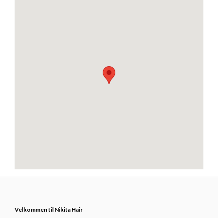
Footer
Velkommen til Nikita Hair