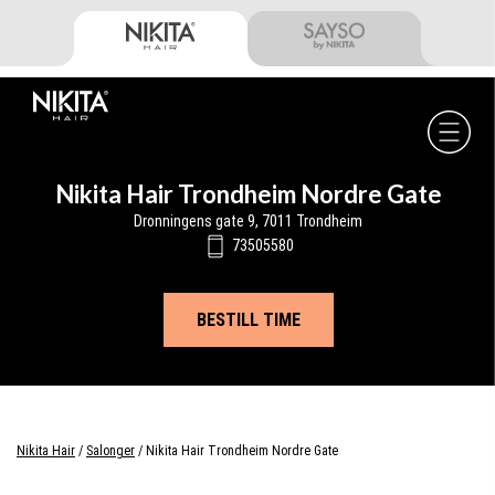
Skip
Skip
Skip
to
to
to
primary
main
footer
navigation
content
Nikita
Hair
-
Nikita Hair Trondheim Nordre Gate
Dronningens gate 9, 7011 Trondheim
73505580
BESTILL TIME
Nikita Hair
/
Salonger
/
Nikita Hair Trondheim Nordre Gate