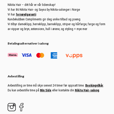
Nikita Hair – ditt hår er vår lidenskap!
Vi har 86 Nikita Hair- og Sayso by Nikita-salonger i Norge
Vi har
fornøydgaranti
Kundekubben Compliments gir deg unike tilbud og poeng
Vi tilbyr dameklipp, herreklipp, barneklipp, striper og hårfarge, farge og form
av vipper og bryn, extensions, hull i ørene, og styling + mye mer
Betalingsalternativer i salong
Avbestilling
Avbestilling av time må skje senest 24 timer før oppsatt time.
Bookingvilkår
.
Du kan avbestille time på
Min Side
eller kontakte din
Nikita Hair-salong
.