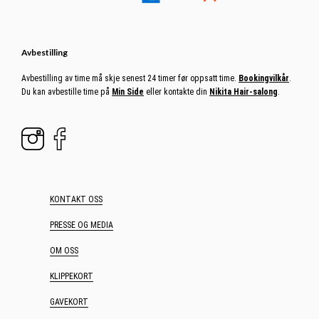
Avbestilling
Avbestilling av time må skje senest 24 timer før oppsatt time.
Bookingvilkår
.
Du kan avbestille time på
Min Side
eller kontakte din
Nikita Hair-salong
.
KONTAKT OSS
PRESSE OG MEDIA
OM OSS
KLIPPEKORT
GAVEKORT