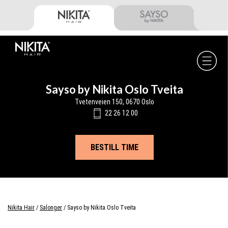
Skip
Skip
Skip
to
to
to
primary
main
footer
navigation
content
Nikita
Hair
-
Sayso by Nikita Oslo Tveita
Tvetenveien 150, 0670 Oslo
22 26 12 00
BESTILL TIME
Nikita Hair
/
Salonger
/
Sayso by Nikita Oslo Tveita