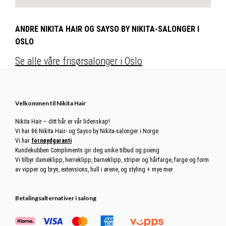
ANDRE NIKITA HAIR OG SAYSO BY NIKITA-SALONGER I
OSLO
Se alle våre frisørsalonger i Oslo
Footer
Velkommen til Nikita Hair
Nikita Hair – ditt hår er vår lidenskap!
Vi har 86 Nikita Hair- og Sayso by Nikita-salonger i Norge
Vi har
fornøydgaranti
Kundekubben Compliments gir deg unike tilbud og poeng
Vi tilbyr dameklipp, herreklipp, barneklipp, striper og hårfarge, farge og form
av vipper og bryn, extensions, hull i ørene, og styling + mye mer
Betalingsalternativer i salong