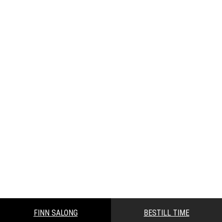
Salty Dog Salt Spray
Les mer:
Årets hotteste hårtrender
FINN SALONG
BESTILL TIME