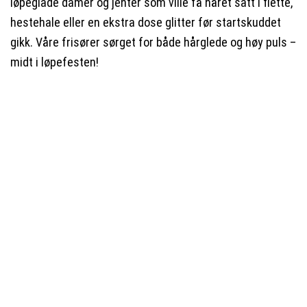
løpeglade damer og jenter som ville få håret satt i flette,
hestehale eller en ekstra dose glitter før startskuddet
gikk. Våre frisører sørget for både hårglede og høy puls –
midt i løpefesten!