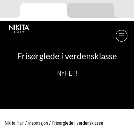
Skip
Skip
Skip
to
to
to
primary
main
footer
navigation
content
Nikita
Hair
-
Frisørglede i verdensklasse
NYHET!
Nikita Hair
/
Inspirasjon
/
Frisørglede i verdensklasse