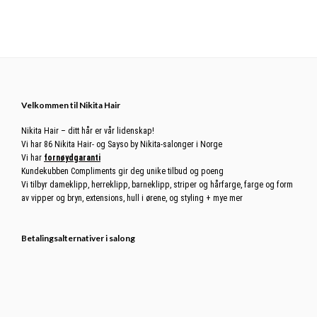
Footer
Velkommen til Nikita Hair
Nikita Hair – ditt hår er vår lidenskap!
Vi har 86 Nikita Hair- og Sayso by Nikita-salonger i Norge
Vi har
fornøydgaranti
Kundekubben Compliments gir deg unike tilbud og poeng
Vi tilbyr dameklipp, herreklipp, barneklipp, striper og hårfarge, farge og form
av vipper og bryn, extensions, hull i ørene, og styling + mye mer
Betalingsalternativer i salong