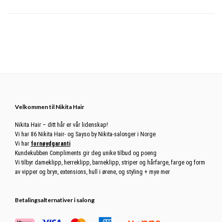
Footer
Velkommen til Nikita Hair
Nikita Hair – ditt hår er vår lidenskap!
Vi har 86 Nikita Hair- og Sayso by Nikita-salonger i Norge
Vi har
fornøydgaranti
Kundekubben Compliments gir deg unike tilbud og poeng
Vi tilbyr dameklipp, herreklipp, barneklipp, striper og hårfarge, farge og form
av vipper og bryn, extensions, hull i ørene, og styling + mye mer
Betalingsalternativer i salong