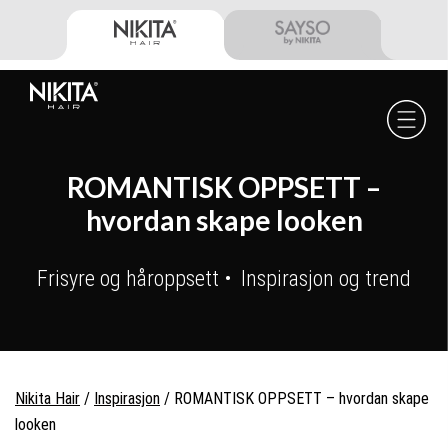
Skip
Skip
Skip
to
to
to
primary
main
footer
navigation
content
Nikita
Hair
-
ROMANTISK OPPSETT –
hvordan skape looken
Frisyre og håroppsett
Inspirasjon og trend
Nikita Hair
/
Inspirasjon
/
ROMANTISK OPPSETT – hvordan skape
looken