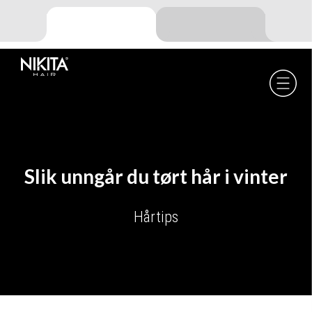
Skip
Skip
Skip
to
to
to
primary
main
footer
navigation
content
Nikita
Hair
-
Slik unngår du tørt hår i vinter
Hårtips