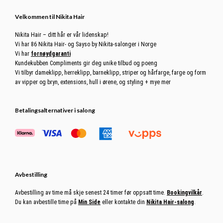
Footer
Velkommen til Nikita Hair
Nikita Hair – ditt hår er vår lidenskap!
Vi har 86 Nikita Hair- og Sayso by Nikita-salonger i Norge
Vi har
fornøydgaranti
Kundekubben Compliments gir deg unike tilbud og poeng
Vi tilbyr dameklipp, herreklipp, barneklipp, striper og hårfarge, farge og form
av vipper og bryn, extensions, hull i ørene, og styling + mye mer
Betalingsalternativer i salong
Avbestilling
Avbestilling av time må skje senest 24 timer før oppsatt time.
Bookingvilkår
.
Du kan avbestille time på
Min Side
eller kontakte din
Nikita Hair-salong
.