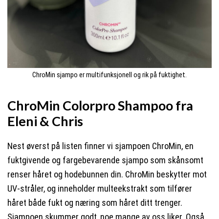
ChroMin sjampo er multifunksjonell og rik på fuktighet.
ChroMin Colorpro Shampoo fra
Eleni & Chris
Nest øverst på listen finner vi sjampoen ChroMin, en
fuktgivende og fargebevarende sjampo som skånsomt
renser håret og hodebunnen din. ChroMin beskytter mot
UV-stråler, og inneholder multeekstrakt som tilfører
håret både fukt og næring som håret ditt trenger.
Sjampoen skummer godt, noe mange av oss liker. Også