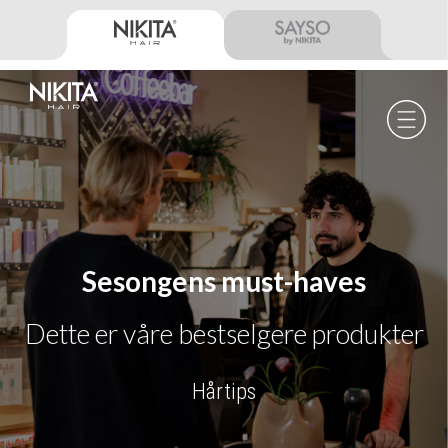
Skip
Skip
Skip
to
to
to
primary
main
footer
navigation
content
Nikita
Hair
-
Sesongens must-haves
Dette er våre bestselgere produkter
Hårtips