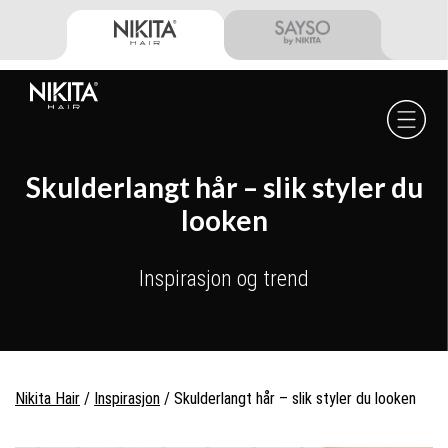
Skip
Skip
Skip
to
to
to
primary
main
footer
navigation
content
Nikita
Hair
-
Skulderlangt hår – slik styler du
looken
Inspirasjon og trend
Nikita Hair
/
Inspirasjon
/
Skulderlangt hår – slik styler du looken