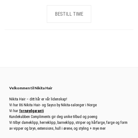
BESTILL TIME
Footer
Velkommen til Nikita Hair
Nikita Hair – ditt hår er vår lidenskap!
Vi har 86 Nikita Hair- og Sayso by Nikita-salonger i Norge
Vi har
fornøydgaranti
Kundekubben Compliments gir deg unike tilbud og poeng
Vi tilbyr dameklipp, herreklipp, barneklipp, striper og hårfarge, farge og form
av vipper og bryn, extensions, hull i ørene, og styling + mye mer