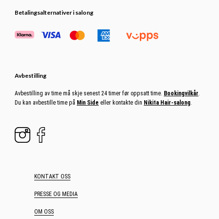
Betalingsalternativer i salong
Avbestilling
Avbestilling av time må skje senest 24 timer før oppsatt time.
Bookingvilkår
.
Du kan avbestille time på
Min Side
eller kontakte din
Nikita Hair-salong
.
KONTAKT OSS
PRESSE OG MEDIA
OM OSS