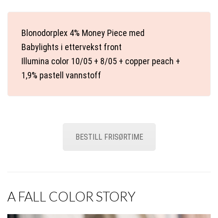
Blonodorplex
4% M
oney Piece
med
B
abylights
i
ettervekst
front
Illumina
color
10/05 + 8/05 + copper peach +
1,9%
pastell
vannstoff
BESTILL FRISØRTIME
A FALL COLOR STORY