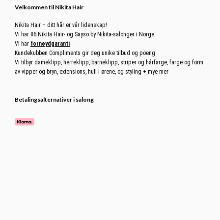
Footer
Velkommen til Nikita Hair
Nikita Hair – ditt hår er vår lidenskap!
Vi har 86 Nikita Hair- og Sayso by Nikita-salonger i Norge
Vi har
fornøydgaranti
Kundekubben Compliments gir deg unike tilbud og poeng
Vi tilbyr dameklipp, herreklipp, barneklipp, striper og hårfarge, farge og form
av vipper og bryn, extensions, hull i ørene, og styling + mye mer
Betalingsalternativer i salong
Avbestilling
Avbestilling av time må skje senest 24 timer før oppsatt time.
Bookingvilkår
.
Du kan avbestille time på
Min Side
eller kontakte din
Nikita Hair-salong
.