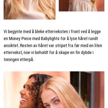
Vi begynte med å bleke etterveksten i front ved å legge
en M
oney
P
iece
med B
abylights
for å lyse håret rundt
ansiktet. Resten av håret var stripet fra før med en liten
ettervekst, noe vi beholdt for å skape en fin dybde i
toningen etterpå.