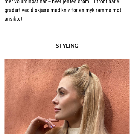
mer voluminøst hår
– hver jentes drøm.
I front har vi
gradert ved å skjære med k
niv
for en myk ramme mot
ansiktet.
STYLING