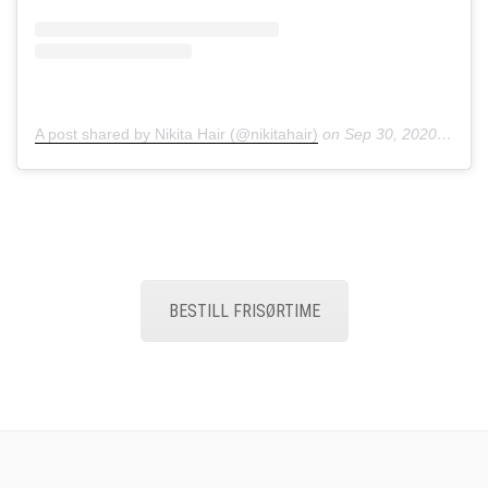
A post shared by Nikita Hair (@nikitahair)
on
Sep 30, 2020 at 9:56am PDT
BESTILL FRISØRTIME