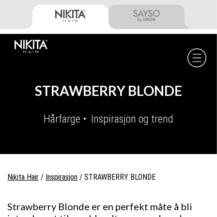
Skip
Skip
Skip
to
to
to
primary
main
footer
navigation
content
Nikita
Hair
-
STRAWBERRY BLONDE
Hårfarge
Inspirasjon og trend
Nikita Hair
/
Inspirasjon
/
STRAWBERRY BLONDE
Strawberry Blonde er en perfekt måte å bli