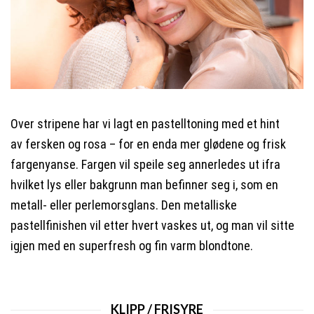
Over stripene har vi lagt en pastel
l
toning med et hint
av
fersken
og rosa – for en enda mer glødene og frisk
fargenyanse. Fargen vil speile seg annerledes ut ifra
hvilket lys eller bakgrunn man befinner seg i, som en
metall- eller perlemorsglans. Den metalliske
pastellfinishen vil etter hvert vaskes ut, og man vil sitte
igjen med en
superfresh
og fin varm blondtone.
KLIPP / FRISYRE