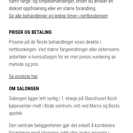
samt farge- og stripebehandlinger, enten du ønsker en
diskret oppfriskning eller en større forandring.
Se alle behandlinger og ledige timer i nettbookingen
PRISER OG BETALING
Prisene på de fleste behandlinger vises direkte i
nettbookingen. Ved større fargeendringer eller extensions
anbefaler vi konsultasjon for en mer presis vurdering av
metode og pris.
Se prisliste her
OM SALONGEN
Salongen ligger lett synlig i 1. etasje på Glasshuset Koch
kjøpesenter midt i Bodø sentrum, rett ved Morris og Boots
apotek.
Den sentrale beliggenheten gjør det enkelt å kombinere
frisørtimen med shopping, jobb eller andre ærender i