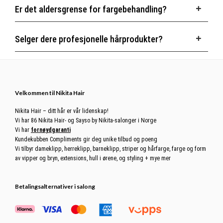
Er det aldersgrense for fargebehandling?
Selger dere profesjonelle hårprodukter?
Footer
Velkommen til Nikita Hair
Nikita Hair – ditt hår er vår lidenskap!
Vi har 86 Nikita Hair- og Sayso by Nikita-salonger i Norge
Vi har
fornøydgaranti
Kundekubben Compliments gir deg unike tilbud og poeng
Vi tilbyr dameklipp, herreklipp, barneklipp, striper og hårfarge, farge og form
av vipper og bryn, extensions, hull i ørene, og styling + mye mer
Betalingsalternativer i salong