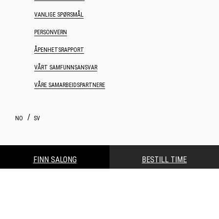
VANLIGE SPØRSMÅL
PERSONVERN
ÅPENHETSRAPPORT
VÅRT SAMFUNNSANSVAR
VÅRE SAMARBEIDSPARTNERE
NO
SV
Webdesign og webutvikling av Increo
FINN SALONG
BESTILL TIME