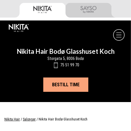
Skip
Skip
Skip
to
to
to
primary
main
footer
navigation
content
Nikita
Hair
-
Nikita Hair Bodø Glasshuset Koch
Storgata 5, 8006 Bodø
75 51 99 70
BESTILL TIME
Nikita Hair
/
Salonger
/
Nikita Hair Bodø Glasshuset Koch