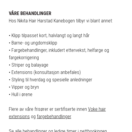
VÅRE BEHANDLINGER
Hos Nikita Hair Harstad Kanebogen tilbyr vi blant annet:
⠀
• Klipp tilpasset kort, halvlangt og langt hår
• Barne- og ungdomsklipp
• Fargebehandlinger, inkludert ettervekst, helfarge og
fargekorrigering
• Striper og balayage
• Extensions (konsultasjon anbefales)
• Styling til hverdag og spesielle anledninger
• Vipper og bryn
• Hull i ørene
⠀⠀
Flere av våre frisører er sertifiserte innen
Voke hair
extensions
og
fargebehandlinger
.
⠀⠀
Se alle behandlinger og ledige timer i nettbookingen