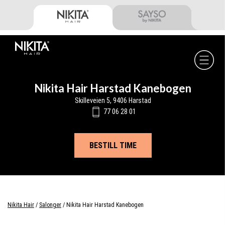
Skip
Skip
Skip
to
to
to
primary
main
footer
navigation
content
Nikita
Hair
-
Nikita Hair Harstad Kanebogen
Skilleveien 5, 9406 Harstad
77 06 28 01
BESTILL TIME
Nikita Hair
/
Salonger
/
Nikita Hair Harstad Kanebogen