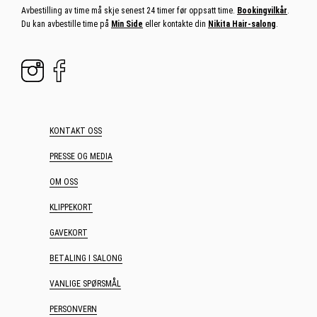
Avbestilling av time må skje senest 24 timer før oppsatt time.
Bookingvilkår
.
Du kan avbestille time på
Min Side
eller kontakte din
Nikita Hair-salong
.
KONTAKT OSS
PRESSE OG MEDIA
OM OSS
KLIPPEKORT
GAVEKORT
BETALING I SALONG
VANLIGE SPØRSMÅL
PERSONVERN