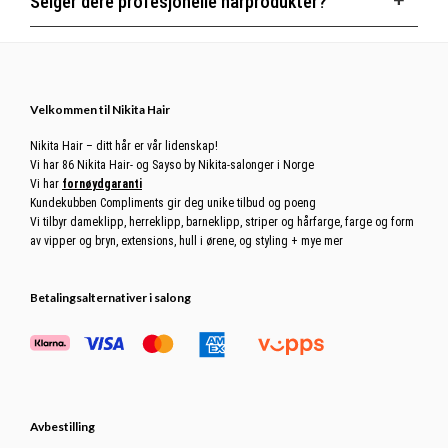
Selger dere profesjonelle hårprodukter?
Footer
Velkommen til Nikita Hair
Nikita Hair – ditt hår er vår lidenskap!
Vi har 86 Nikita Hair- og Sayso by Nikita-salonger i Norge
Vi har
fornøydgaranti
Kundekubben Compliments gir deg unike tilbud og poeng
Vi tilbyr dameklipp, herreklipp, barneklipp, striper og hårfarge, farge og form
av vipper og bryn, extensions, hull i ørene, og styling + mye mer
Betalingsalternativer i salong
Avbestilling