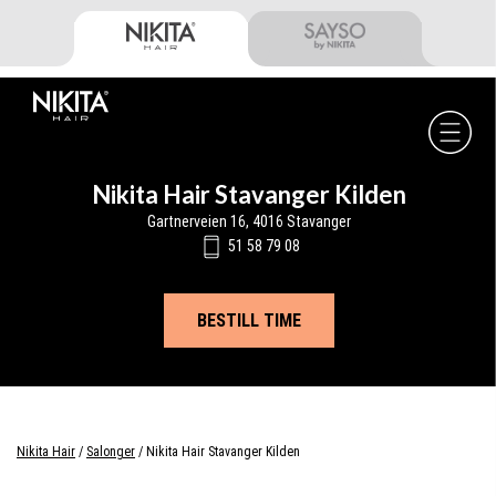
Skip
Skip
Skip
to
to
to
primary
main
footer
navigation
content
Nikita
Hair
-
Nikita Hair Stavanger Kilden
Gartnerveien 16, 4016 Stavanger
51 58 79 08
BESTILL TIME
Nikita Hair
/
Salonger
/
Nikita Hair Stavanger Kilden