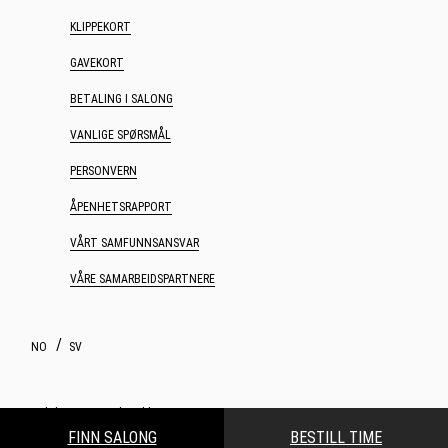
KLIPPEKORT
GAVEKORT
BETALING I SALONG
VANLIGE SPØRSMÅL
PERSONVERN
ÅPENHETSRAPPORT
VÅRT SAMFUNNSANSVAR
VÅRE SAMARBEIDSPARTNERE
NO
SV
Webdesign og webutvikling av Increo
FINN SALONG
BESTILL TIME