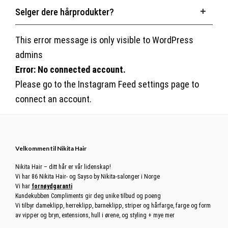
Selger dere hårprodukter?
This error message is only visible to WordPress
admins
Error: No connected account.
Please go to the Instagram Feed settings page to
connect an account.
Footer
Velkommen til Nikita Hair
Nikita Hair – ditt hår er vår lidenskap!
Vi har 86 Nikita Hair- og Sayso by Nikita-salonger i Norge
Vi har
fornøydgaranti
Kundekubben Compliments gir deg unike tilbud og poeng
Vi tilbyr dameklipp, herreklipp, barneklipp, striper og hårfarge, farge og form
av vipper og bryn, extensions, hull i ørene, og styling + mye mer