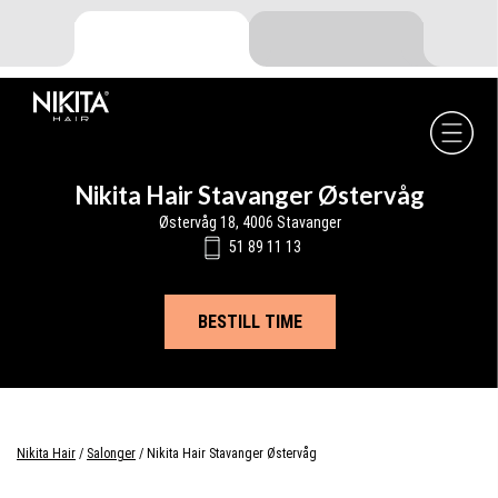
Skip
Skip
Skip
to
to
to
primary
main
footer
navigation
content
Nikita
Hair
-
Nikita Hair Stavanger Østervåg
Østervåg 18, 4006 Stavanger
51 89 11 13
BESTILL TIME
Nikita Hair
/
Salonger
/
Nikita Hair Stavanger Østervåg