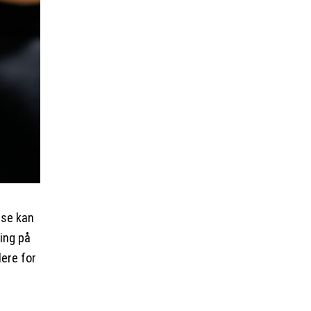
sse kan
ning på
lere for