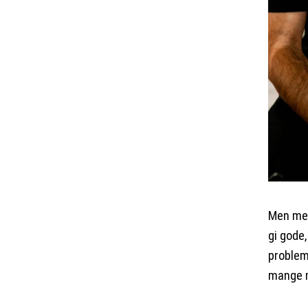
Men men
gi gode,
problem
mange m