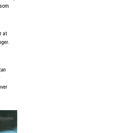
r som
r at
nger.
kan
r
over