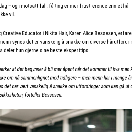
dag – og i motsatt fall: få ting er mer frustrerende enn et hå
ikke vil.
g Creative Educator i Nikita Hair, Karen Alice Bessesen, erfare
enn synes det er vanskelig å snakke om diverse hårutfordri
is deler hun gjerne sine beste eksperttips.
erker at det begynner å bli mer åpent når det kommer til hva man 
kke om nå sammenlignet med tidligere – men menn har i mange å
es det har vært vanskelig å snakke om utfordringer som kan gå ut 
sikkerheten, forteller Bessesen.