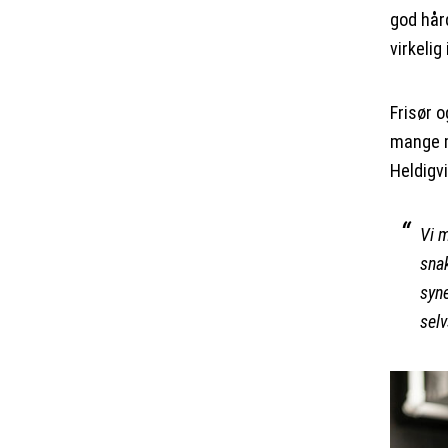
god hår
virkelig 
Frisør o
mange m
Heldigv
Vi m
sna
syn
selv