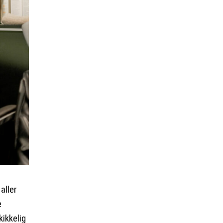
 aller
e
kikkelig