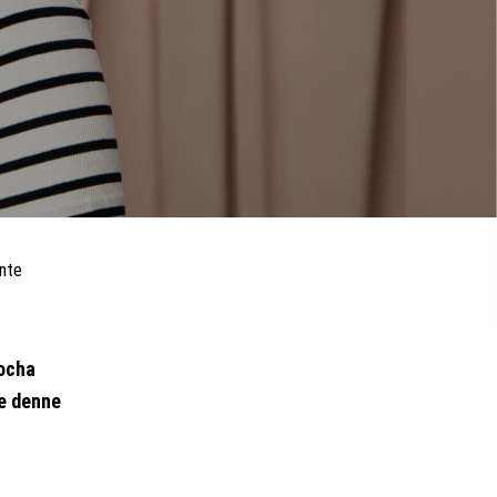
nte
Mocha
e denne