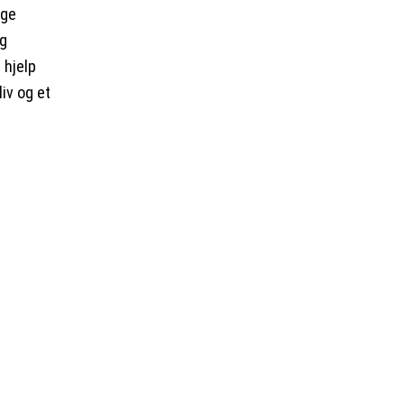
ige
og
 hjelp
iv og et