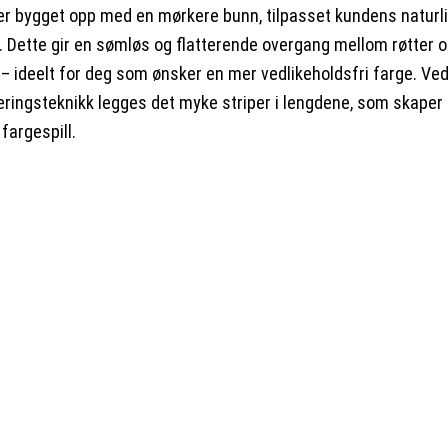
er bygget opp med en mørkere bunn, tilpasset kundens naturl
. Dette gir en sømløs og flatterende overgang mellom røtter 
 – ideelt for deg som ønsker en mer vedlikeholdsfri farge. Ved
eringsteknikk legges det myke striper i lengdene, som skaper l
 fargespill.