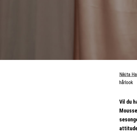
Nikita Ha
hårlook
Vil du 
Mousse 
sesonge
attitud