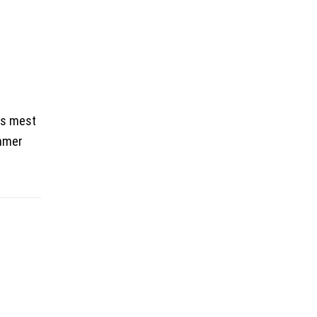
ts mest
immer