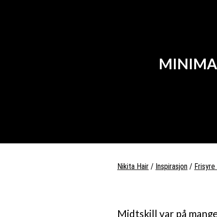
MINIMAL
Nikita Hair
/
Inspirasjon
/
Frisyre
Midtskill var på mang