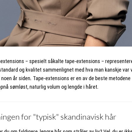
extensions – spesielt såkalte tape-extensions – representer
 standard og kvalitet sammenlignet med hva man kanskje var 
 noen år siden
.
Tape-extensions er en av de beste metodene 
ppnå sømløst, naturlig volum og lengde i håret.
ingen for "typisk" skandinavisk hår
du om fyldigere, lengre hår som stråler av liv? Vel, du er ikk