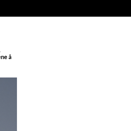
,
ene å