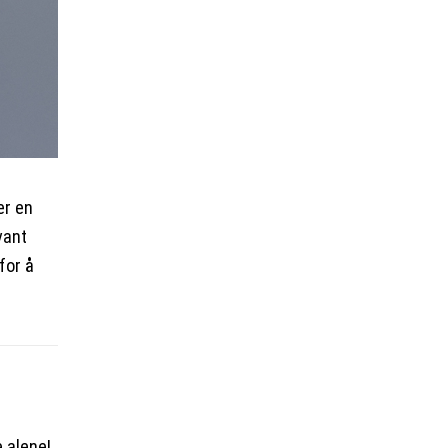
er en
vant
for å
e alene!