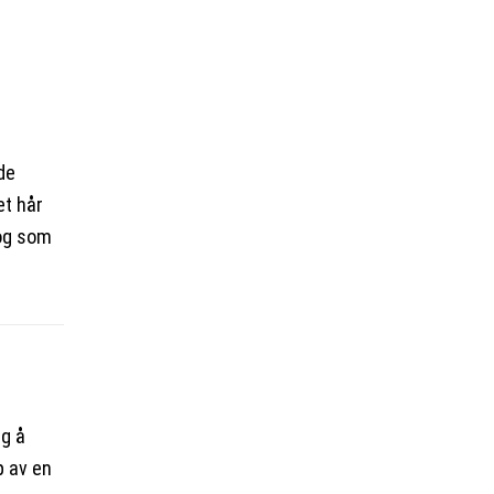
de
et hår
 og som
ig å
p av en