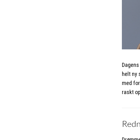
Dagens 
helt ny
med for
raskt o
Redn
Drømmer 