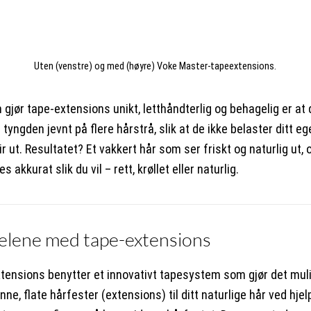
Uten (venstre) og med (høyre) Voke Master-tapeextensions.
 gjør tape-extensions unikt, letthåndterlig og behagelig er at 
 tyngden jevnt på flere hårstrå, slik at de ikke belaster ditt eg
lir ut. Resultatet? Et vakkert hår som ser friskt og naturlig ut,
es akkurat slik du vil – rett, krøllet eller naturlig.
elene med tape-extensions
tensions benytter et innovativt tapesystem som gjør det mul
nne, flate hårfester (extensions) til ditt naturlige hår ved hjel