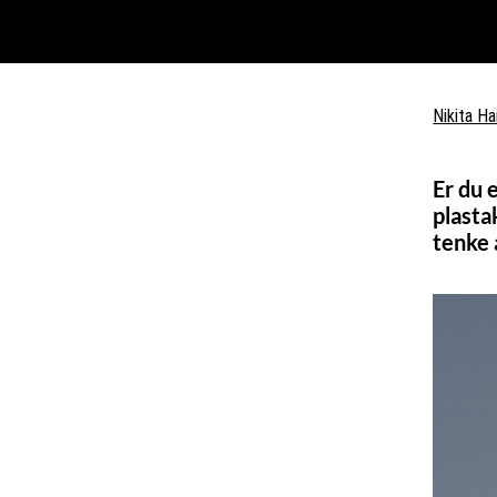
Nikita Ha
Er du 
plasta
tenke 