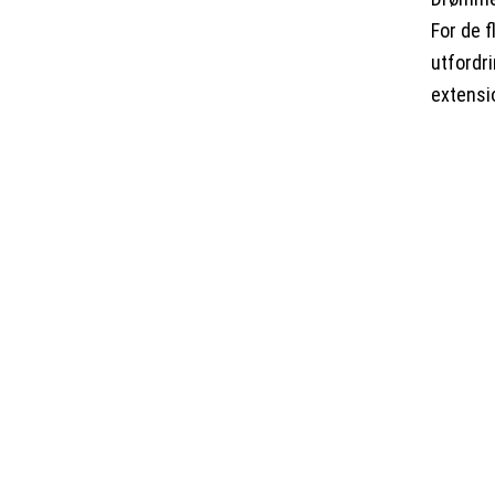
For de 
utfordr
extensi