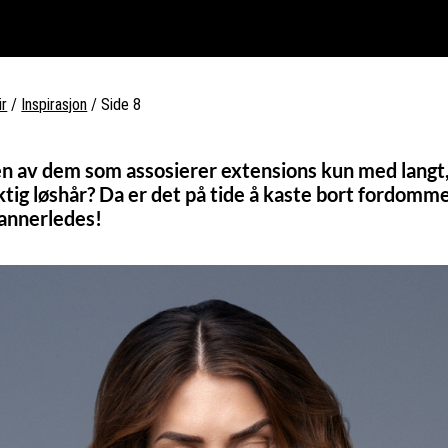
ir
/
Inspirasjon
/
Side 8
en av dem som assosierer extensions kun med langt
ktig løshår? Da er det på tide å kaste bort fordomm
annerledes!