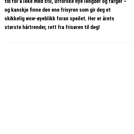
tid for å leke med stil, utforske nye lengder og farger –
og kanskje finne den ene frisyren som gir deg et
skikkelig
wow
-øyeblikk foran speilet. Her er årets
største hårtrender, rett fra frisøren til deg!