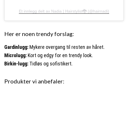
Et innlegg delt av Nadia | Hairstylist🐉 (@hairnadi)
Her er noen trendy forslag:
Gardinlugg:
Mykere overgang til resten av håret.
Microlugg:
Kort og edgy for en trendy look.
Birkin-lugg:
Tidløs og sofistikert.
Produkter vi anbefaler: