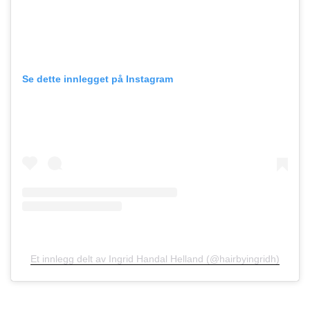
Se dette innlegget på Instagram
Et innlegg delt av Ingrid Handal Helland (@hairbyingridh)