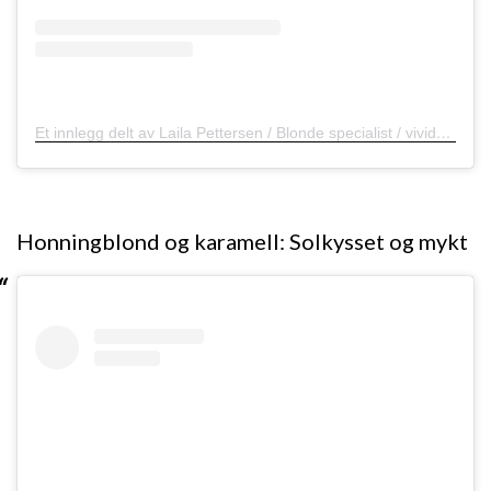
Et innlegg delt av Laila Pettersen / Blonde specialist / vivids / pastels (@lailapettersenhair)
Honningblond og karamell: Solkysset og mykt